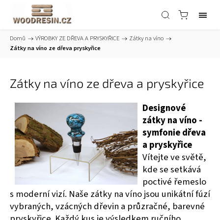
Domů
/
VÝROBKY ZE DŘEVA A PRYSKYŘICE
/
Zátky na víno
/
Zátky na víno ze dřeva pryskyřice
Zátky na víno ze dřeva a pryskyřice
Designové
zátky na víno -
symfonie dřeva
a pryskyřice
Vítejte ve světě,
kde se setkává
poctivé řemeslo
s moderní vizí. Naše zátky na víno jsou unikátní fúzí
vybraných, vzácných dřevin a průzračné, barevné
pryskyřice. Každý kus je výsledkem ručního