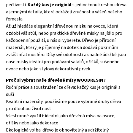
pečlivostí.
Každý kus je originál
s jedinečnou kresbou dřeva
a jemnými detaily, které odrážejí zručnost a vášeň našeho
řemesla.
Ať už hledáte elegantní dřevěnou misku na ovoce, která
ozdobí váš stůl, nebo praktické dřevěné misky na jídlo pro
každodenní použití, u nás si vyberete. Dřevo je přírodní
materiál, který je příjemný na dotek a dodává pokrmům
zvláštní atmosféru. Díky své odolnosti a snadné údržbě jsou
naše misky ideální pro podávání salátů, oříšků, sušeného
ovoce nebo jako stylový dekorativní prvek.
Proč si vybrat naše dřevěné mísy WOODRESIN?
Ruční práce a soustružení ze dřeva: každý kus je originál s
duší
Kvalitní materiály: používáme pouze vybrané druhy dřeva
pro dlouhou životnost
Všestranné využití: ideální jako dřevěná mísa na ovoce,
oříšky nebo jako dekorace
Ekologická volba: dřevo je obnovitelný a udržitelný