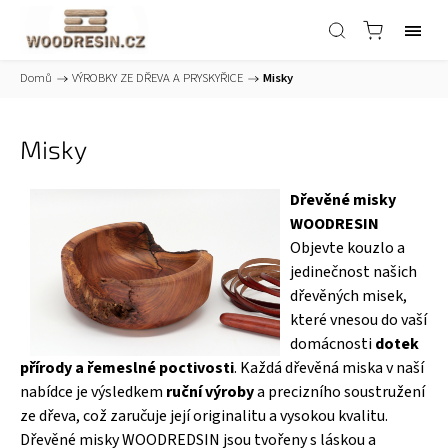
Domů
/
VÝROBKY ZE DŘEVA A PRYSKYŘICE
/
Misky
Misky
Dřevěné misky
WOODRESIN
Objevte kouzlo a
jedinečnost našich
dřevěných misek,
které vnesou do vaší
domácnosti
dotek
přírody a řemeslné poctivosti
. Každá dřevěná miska v naší
nabídce je výsledkem
ruční výroby
a precizního soustružení
ze dřeva, což zaručuje její originalitu a vysokou kvalitu.
Dřevěné misky WOODREDSIN jsou tvořeny s láskou a