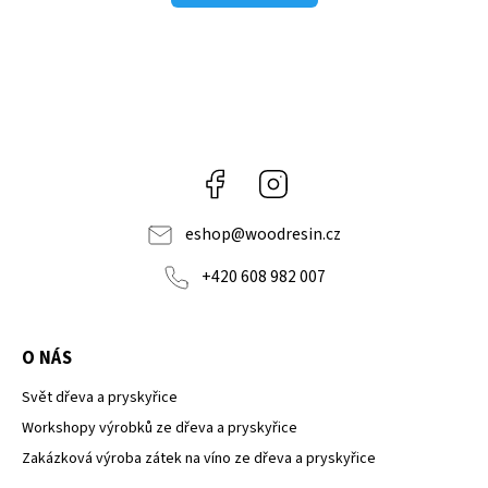
Facebook
Instagram
eshop
@
woodresin.cz
+420 608 982 007
O NÁS
Svět dřeva a pryskyřice
Workshopy výrobků ze dřeva a pryskyřice
Zakázková výroba zátek na víno ze dřeva a pryskyřice