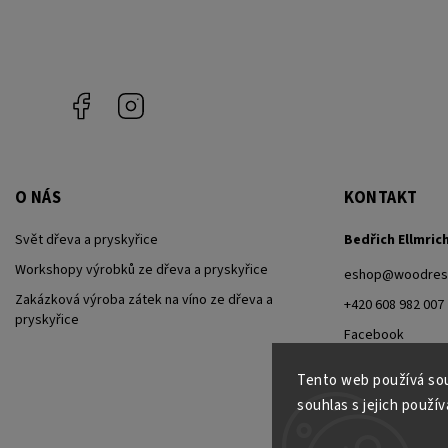
Facebook
Instagram
O NÁS
KONTAKT
Svět dřeva a pryskyřice
Bedřich Ellmric
Workshopy výrobků ze dřeva a pryskyřice
eshop
@
woodresi
Zakázková výroba zátek na víno ze dřeva a
+420 608 982 007
pryskyřice
Facebook
Instagram
Tento web používá sou
souhlas s jejich použív