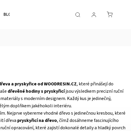
BLOG
dřeva a pryskyřice od WOODRESIN.CZ
, které přinášejí do
Naše
dřevěné hodiny s pryskyřicí
jsou výsledkem precizní ruční
 materiály s moderním designem. Každý kus je jedinečný,
nělým doplňkem jakéhokoli interiéru.
ím. Nejprve vybereme vhodné dřevo s jedinečnou kresbou, které
ití dřeva
pryskyřicí na dřevo
, čímž dosáhneme fascinujícího
 ruční opracování, které zajistí dokonalé detaily a hladký povrch