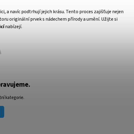
i, a navíc podtrhují jejich krásu. Tento proces zajišťuje nejen
toru originální prvek s nádechem přírody a umění. Užijte si
cí
nabízejí.
pravujeme.
ní kategorie.