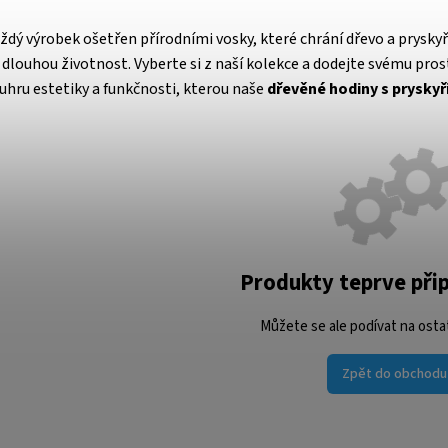
ždý výrobek ošetřen přírodními vosky, které chrání dřevo a pryskyřic
 i dlouhou životnost.
Vyberte si z naší kolekce a dodejte svému pros
hru estetiky a funkčnosti, kterou naše
dřevěné hodiny s pryskyři
Produkty teprve při
Můžete se ale podívat na ostat
Zpět do obchodu