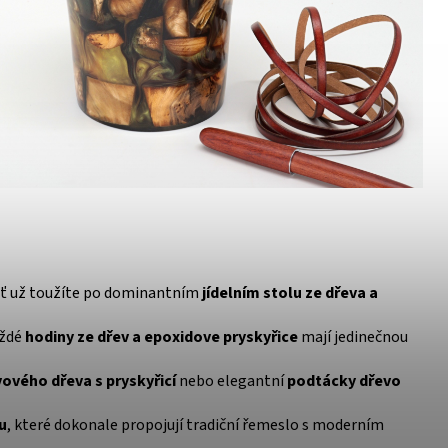
 Ať už toužíte po dominantním
jídelním stolu ze dřeva a
aždé
hodiny ze dřev a epoxidove pryskyřice
mají jedinečnou
vového dřeva s pryskyřicí
nebo elegantní
podtácky dřevo
u
, které dokonale propojují tradiční řemeslo s moderním