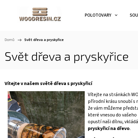
POLOTOVARY
SOU
Domů
/
Svět dřeva a pryskyřice
Svět dřeva a pryskyřice
Vítejte v našem světě dřeva s pryskyřicí
Vítejte na stránkách W
přírodní krásu snoubí 
že vám můžeme představ
které vnesou do vašeho 
opustí naši dílnu, vklád
pryskyřicí na dřevo
.