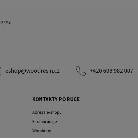
ko my.
eshop
@
woodresin.cz
+420 608 982 007
KONTAKTY PO RUCE
Adresa e-shopu
Firemní údaje
Worshopy