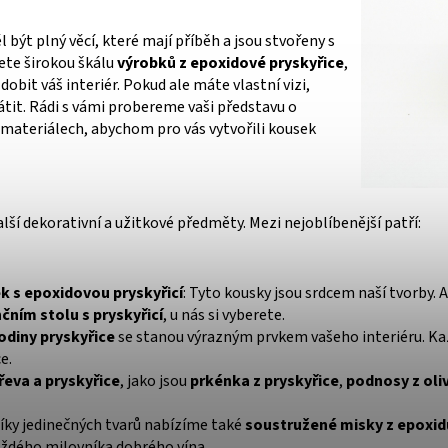
být plný věcí, které mají příběh a jsou stvořeny s
dete širokou škálu
výrobků z epoxidové pryskyřice
,
dobit váš interiér. Pokud ale máte vlastní vizi,
átit. Rádi s vámi probereme vaši představu o
 materiálech, abychom pro vás vytvořili kousek
alší dekorativní a užitkové předměty. Mezi nejoblíbenější patří:
k s epoxidovou pryskyřicí
: Tyto kousky jsou srdcem naší tvorby.
čním stolu s pryskyřicí
, u nás si vyberete.
odiny pryskyřice
se stanou výrazným prvkem vašeho interiéru. K
e.
řeva a pryskyřice
, jako jsou
prkénka z pryskyřice
,
podnosy z oli
níky jedinečných tvarů nabízíme také
soustružené misky z epoxid
aždého milovníka dobrého vína.