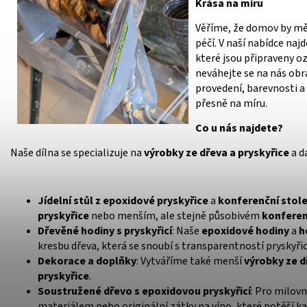
Krása na míru
Věříme, že domov by měl 
péčí. V naší nabídce naj
které jsou připraveny oz
neváhejte se na nás obr
provedení, barevnosti a
přesně na míru.
Co u nás najdete?
Naše dílna se specializuje na
výrobky ze dřeva a pryskyřice
a d
Jídelní stůl z epoxidové pryskyřice
a
konferenční stole
pryskyřice
nebo menším, ale stejně působivém
konferen
Dřevěné hodiny s pryskyřicí
: Naše
epoxidové hodiny
a
h
kresbu dřeva, která se snoubí s transparentností pryskyřic
Dekorace a doplňky
: Vytváříme také menší
výrobky ze d
pryskyřice
.
Soustružené dřevo s epoxidovou pryskyřicí
: Pro milov
materiálem nebo originální zátky na víno, které potěší k