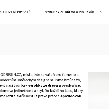
STRUŽENÍ PRYSKYŘICE
VÝROBKY ZE DŘEVA A PRYSKYŘICE
OODRESIN.CZ, místa, kde se vášeň pro řemeslo a
s moderním uměleckým designem. Jsme hrdí na to,
it naši tvorbu –
výrobky ze dřeva a pryskyřice
,
domova jedinečnost a styl. Do každého kusu, který
áme letité zkušenosti z praxe práce s
epoxidovou