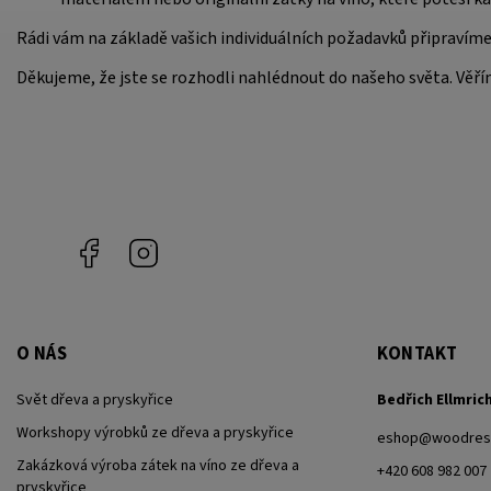
Rádi vám na základě vašich individuálních požadavků připraví
Děkujeme, že jste se rozhodli nahlédnout do našeho světa. Věří
Facebook
Instagram
O NÁS
KONTAKT
Svět dřeva a pryskyřice
Bedřich Ellmric
Workshopy výrobků ze dřeva a pryskyřice
eshop
@
woodresi
Zakázková výroba zátek na víno ze dřeva a
+420 608 982 007
pryskyřice