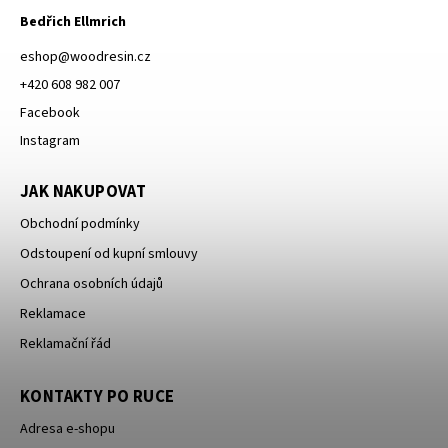
Bedřich Ellmrich
eshop
@
woodresin.cz
+420 608 982 007
Facebook
Instagram
JAK NAKUPOVAT
Obchodní podmínky
Odstoupení od kupní smlouvy
Ochrana osobních údajů
Reklamace
Reklamační řád
KONTAKTY PO RUCE
Adresa e-shopu