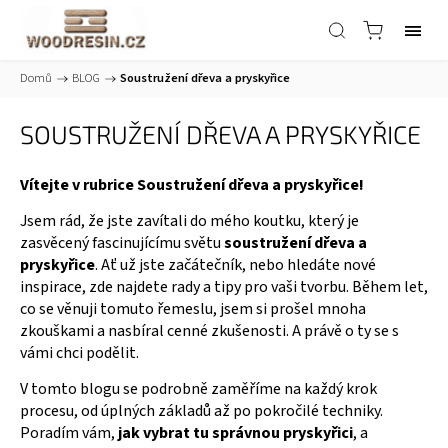
Domů
/
BLOG
/
Soustružení dřeva a pryskyřice
SOUSTRUŽENÍ DŘEVA A PRYSKYŘICE
Vítejte v rubrice Soustružení dřeva a pryskyřice!
Jsem rád, že jste zavítali do mého koutku, který je
zasvěcený fascinujícímu světu
soustružení dřeva a
pryskyřice
. Ať už jste začátečník, nebo hledáte nové
inspirace, zde najdete rady a tipy pro vaši tvorbu. Během let,
co se věnuji tomuto řemeslu, jsem si prošel mnoha
zkouškami a nasbíral cenné zkušenosti. A právě o ty se s
vámi chci podělit.
V tomto blogu se podrobně zaměříme na každý krok
procesu, od úplných základů až po pokročilé techniky.
Poradím vám,
jak vybrat tu správnou pryskyřici
, a