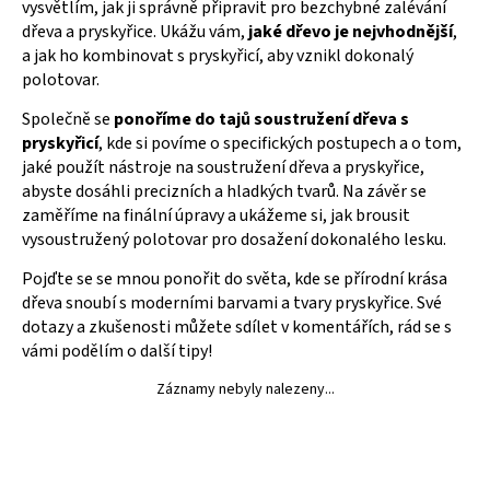
vysvětlím, jak ji správně připravit pro bezchybné zalévání
dřeva a pryskyřice. Ukážu vám,
jaké dřevo je nejvhodnější
,
a jak ho kombinovat s pryskyřicí, aby vznikl dokonalý
polotovar.
Společně se
ponoříme do tajů soustružení dřeva s
pryskyřicí
, kde si povíme o specifických postupech a o tom,
jaké použít nástroje na soustružení dřeva a pryskyřice,
abyste dosáhli precizních a hladkých tvarů. Na závěr se
zaměříme na finální úpravy a ukážeme si, jak brousit
vysoustružený polotovar pro dosažení dokonalého lesku.
Pojďte se se mnou ponořit do světa, kde se přírodní krása
dřeva snoubí s moderními barvami a tvary pryskyřice. Své
dotazy a zkušenosti můžete sdílet v komentářích, rád se s
vámi podělím o další tipy!
Záznamy nebyly nalezeny...