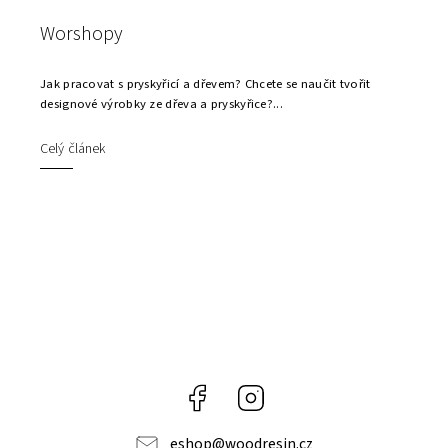
Worshopy
Jak pracovat s pryskyřicí a dřevem? Chcete se naučit tvořit
designové výrobky ze dřeva a pryskyřice?...
Celý článek
Facebook
Instagram
eshop
@
woodresin.cz