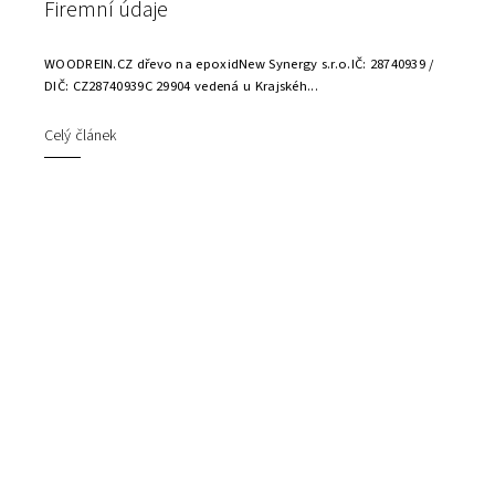
Firemní údaje
WOODREIN.CZ dřevo na epoxidNew Synergy s.r.o.IČ: 28740939 /
DIČ: CZ28740939C 29904 vedená u Krajskéh...
Celý článek