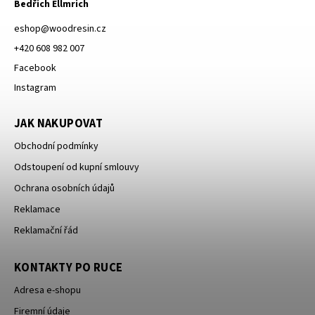
Bedřich Ellmrich
eshop
@
woodresin.cz
+420 608 982 007
Facebook
Instagram
JAK NAKUPOVAT
Obchodní podmínky
Odstoupení od kupní smlouvy
Ochrana osobních údajů
Reklamace
Reklamační řád
KONTAKTY PO RUCE
Adresa e-shopu
Firemní údaje