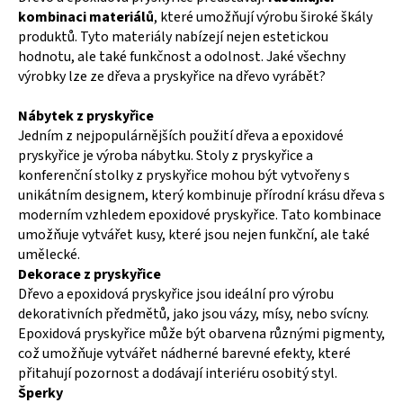
kombinaci materiálů
, které umožňují výrobu široké škály
produktů. Tyto materiály nabízejí nejen estetickou
hodnotu, ale také funkčnost a odolnost. Jaké všechny
výrobky lze ze dřeva a pryskyřice na dřevo vyrábět?
Nábytek z pryskyřice
Jedním z nejpopulárnějších použití dřeva a epoxidové
pryskyřice je výroba nábytku. Stoly z pryskyřice a
konferenční stolky z pryskyřice mohou být vytvořeny s
unikátním designem, který kombinuje přírodní krásu dřeva s
moderním vzhledem epoxidové pryskyřice. Tato kombinace
umožňuje vytvářet kusy, které jsou nejen funkční, ale také
umělecké.
Dekorace z pryskyřice
Dřevo a epoxidová pryskyřice jsou ideální pro výrobu
dekorativních předmětů, jako jsou vázy, mísy, nebo svícny.
Epoxidová pryskyřice může být obarvena různými pigmenty,
což umožňuje vytvářet nádherné barevné efekty, které
přitahují pozornost a dodávají interiéru osobitý styl.
Šperky