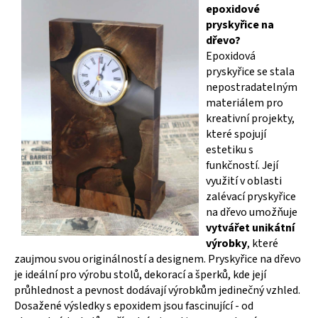
epoxidové
pryskyřice na
dřevo?
Epoxidová
pryskyřice se stala
nepostradatelným
materiálem pro
kreativní projekty,
které spojují
estetiku s
funkčností. Její
využití v oblasti
zalévací pryskyřice
na dřevo umožňuje
vytvářet unikátní
výrobky
, které
zaujmou svou originálností a designem. Pryskyřice na dřevo
je ideální pro výrobu stolů, dekorací a šperků, kde její
průhlednost a pevnost dodávají výrobkům jedinečný vzhled.
Dosažené výsledky s epoxidem jsou fascinující - od