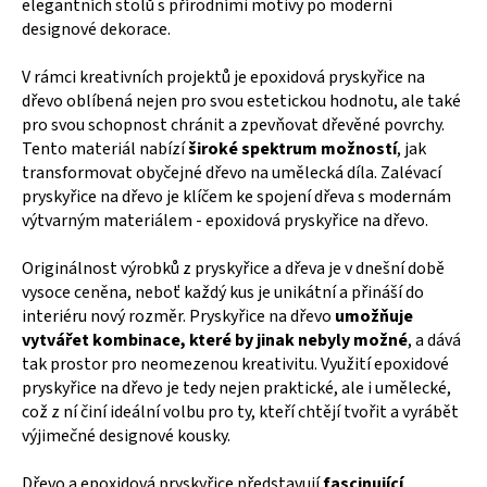
elegantních stolů s přírodními motivy po moderní
designové dekorace.
V rámci kreativních projektů je epoxidová pryskyřice na
dřevo oblíbená nejen pro svou estetickou hodnotu, ale také
pro svou schopnost chránit a zpevňovat dřevěné povrchy.
Tento materiál nabízí
široké spektrum možností
, jak
transformovat obyčejné dřevo na umělecká díla. Zalévací
pryskyřice na dřevo je klíčem ke spojení dřeva s modernám
výtvarným materiálem - epoxidová pryskyřice na dřevo.
Originálnost výrobků z pryskyřice a dřeva je v dnešní době
vysoce ceněna, neboť každý kus je unikátní a přináší do
interiéru nový rozměr. Pryskyřice na dřevo
umožňuje
vytvářet kombinace, které by jinak nebyly možné
, a dává
tak prostor pro neomezenou kreativitu. Využití epoxidové
pryskyřice na dřevo je tedy nejen praktické, ale i umělecké,
což z ní činí ideální volbu pro ty, kteří chtějí tvořit a vyrábět
výjimečné designové kousky.
Dřevo a epoxidová pryskyřice představují
fascinující