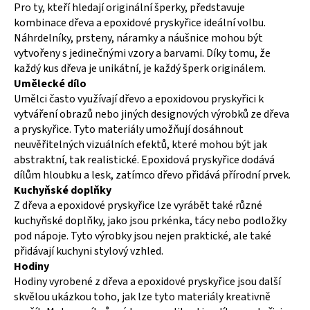
Pro ty, kteří hledají originální šperky, představuje
kombinace dřeva a epoxidové pryskyřice ideální volbu.
Náhrdelníky, prsteny, náramky a náušnice mohou být
vytvořeny s jedinečnými vzory a barvami. Díky tomu, že
každý kus dřeva je unikátní, je každý šperk originálem.
Umělecké dílo
Umělci často využívají dřevo a epoxidovou pryskyřici k
vytváření obrazů nebo jiných designových výrobků ze dřeva
a pryskyřice. Tyto materiály umožňují dosáhnout
neuvěřitelných vizuálních efektů, které mohou být jak
abstraktní, tak realistické. Epoxidová pryskyřice dodává
dílům hloubku a lesk, zatímco dřevo přidává přírodní prvek.
Kuchyňské doplňky
Z dřeva a epoxidové pryskyřice lze vyrábět také různé
kuchyňské doplňky, jako jsou prkénka, tácy nebo podložky
pod nápoje. Tyto výrobky jsou nejen praktické, ale také
přidávají kuchyni stylový vzhled.
Hodiny
Hodiny vyrobené z dřeva a epoxidové pryskyřice jsou další
skvělou ukázkou toho, jak lze tyto materiály kreativně